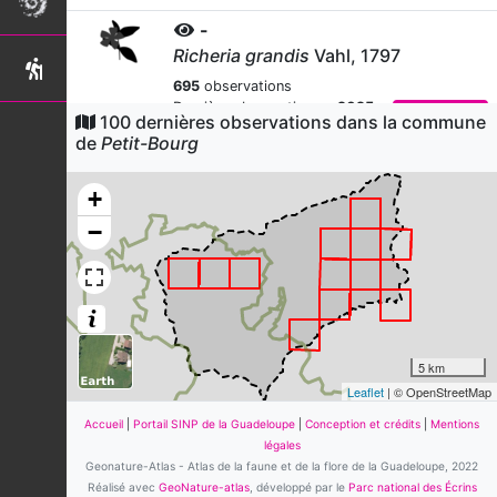
-
Richeria grandis
Vahl, 1797
695
observations
Dernière observation en
2025
Fiche espèce
100 dernières observations dans la commune
de
Petit-Bourg
Sporophile - Rouge gorge
Loxigilla noctis
(Linnaeus,
1766)
+
507
observations
−
Dernière observation en
2025
Fiche espèce
Sylvette de
Guadeloupe
Setophaga plumbea
(Lawrence,
1877)
5 km
487
observations
Leaflet
| © OpenStreetMap
Dernière observation en
2025
Fiche espèce
Accueil
|
Portail SINP de la Guadeloupe
|
Conception et crédits
|
Mentions
Moqueur corossol
légales
Margarops fuscatus
(Vieillot, 1808)
Geonature-Atlas - Atlas de la faune et de la flore de la Guadeloupe, 2022
Réalisé avec
GeoNature-atlas
, développé par le
Parc national des Écrins