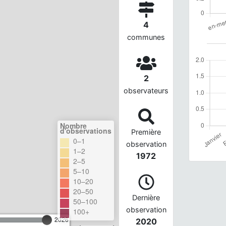
4
communes
2
observateurs
Nombre
d'observations
Première
0–1
observation
1–2
1972
2–5
5–10
10–20
20–50
Dernière
50–100
observation
100+
2026
2020