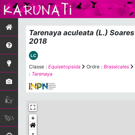
Tarenaya aculeata
(L.) Soares
2018
Classe :
Equisetopsida
Ordre :
Brassicales
:
Tarenaya
+
-