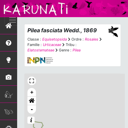
Pilea fasciata
Wedd., 1869
Classe :
Equisetopsida
Ordre :
Rosales
Famille :
Urticaceae
Tribu :
Elatostemateae
Genre :
Pilea
+
-