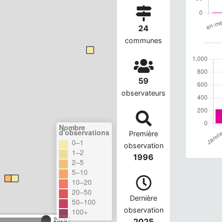
24
communes
59
observateurs
Nombre
d'observations
Première
0–1
observation
1–2
1996
2–5
5–10
10–20
20–50
Dernière
50–100
observation
100+
2026
2025