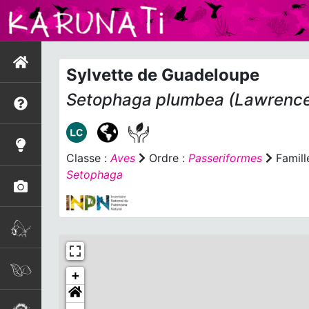
Sylvette de Guadeloupe
Setophaga plumbea
(Lawrence
Classe :
Aves
Ordre :
Passeriformes
Famill
Setophaga
+