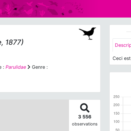
, 1877)
Descri
Ceci es
e :
Parulidae
Genre :
3 556
observations