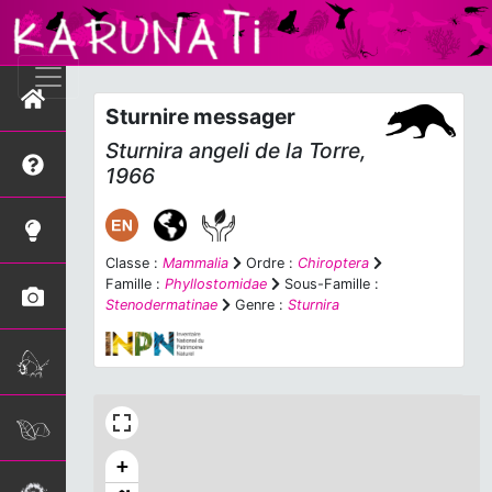
Sturnire messager
Sturnira angeli
de la Torre,
1966
Classe :
Mammalia
Ordre :
Chiroptera
Famille :
Phyllostomidae
Sous-Famille :
Stenodermatinae
Genre :
Sturnira
+