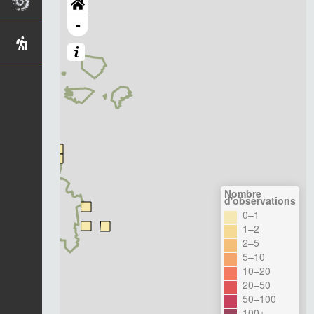
-
Nombre
d'observations
0–1
1–2
2–5
5–10
10–20
20–50
50–100
100+