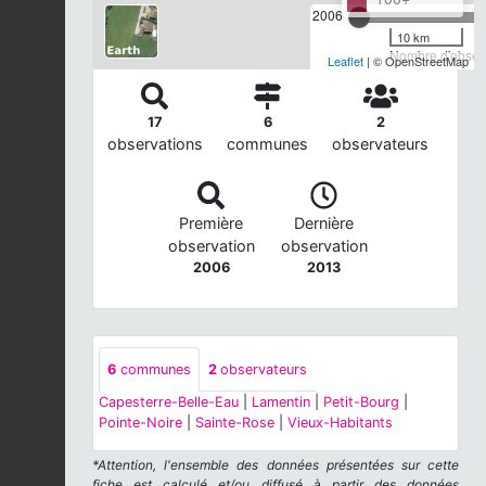
2006
10 km
Nombre d'observ
Leaflet
| © OpenStreetMap
17
6
2
observations
communes
observateurs
Première
Dernière
observation
observation
2006
2013
6
communes
2
observateurs
Capesterre-Belle-Eau
|
Lamentin
|
Petit-Bourg
|
Pointe-Noire
|
Sainte-Rose
|
Vieux-Habitants
*Attention, l'ensemble des données présentées sur cette
fiche est calculé et/ou diffusé à partir des données