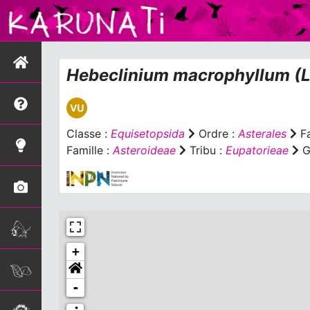
Hebeclinium macrophyllum
(L
Classe :
Equisetopsida
Ordre :
Asterales
Fa
Famille :
Asteroideae
Tribu :
Eupatorieae
G
+
-