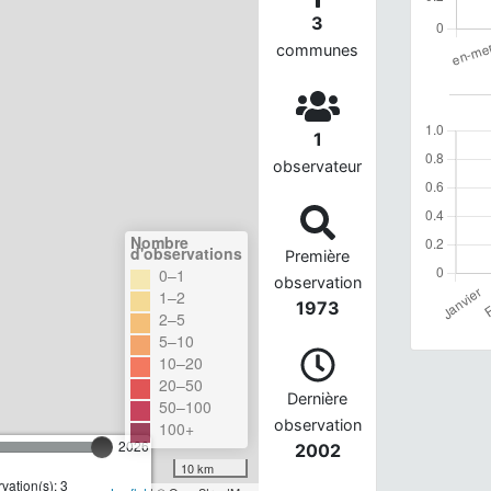
3
communes
1
observateur
Nombre
d'observations
Première
0–1
observation
1–2
1973
2–5
5–10
10–20
20–50
Dernière
50–100
observation
100+
2026
2002
10 km
ation(s): 3