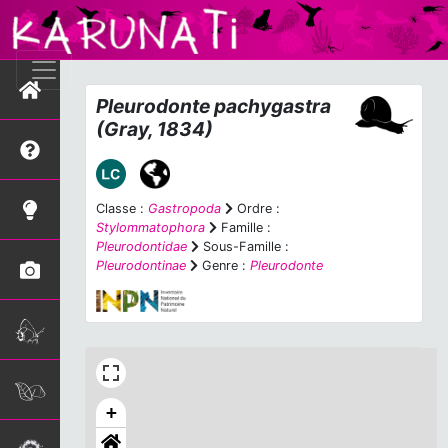
Pleurodonte pachygastra
(Gray, 1834)
Classe :
Gastropoda
Ordre :
Stylommatophora
Famille :
Pleurodontidae
Sous-Famille :
Pleurodontinae
Genre :
Pleurodonte
+