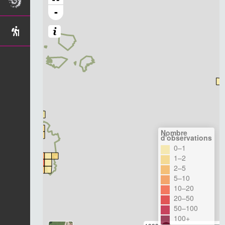
-
Nombre
d'observations
0–1
1–2
2–5
5–10
10–20
20–50
50–100
100+