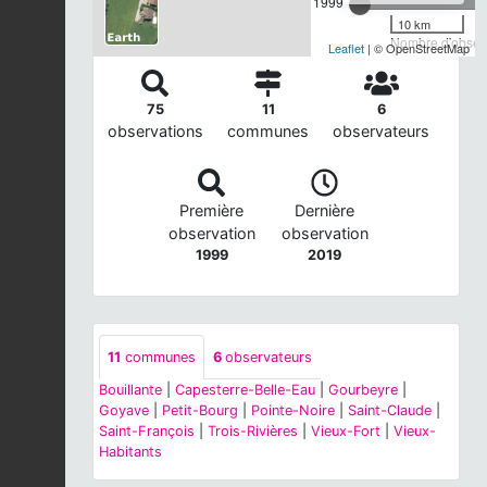
1999
10 km
Nombre d'observ
Leaflet
| © OpenStreetMap
75
11
6
observations
communes
observateurs
Première
Dernière
observation
observation
1999
2019
11
communes
6
observateurs
Bouillante
|
Capesterre-Belle-Eau
|
Gourbeyre
|
Goyave
|
Petit-Bourg
|
Pointe-Noire
|
Saint-Claude
|
Saint-François
|
Trois-Rivières
|
Vieux-Fort
|
Vieux-
Habitants