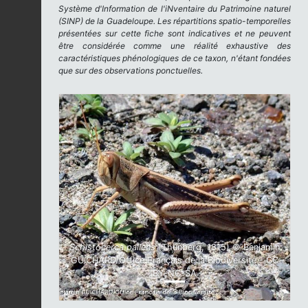
Système d'Information de l'iNventaire du Patrimoine naturel
(SINP) de la Guadeloupe. Les répartitions spatio-temporelles
présentées sur cette fiche sont indicatives et ne peuvent
être considérée comme une réalité exhaustive des
caractéristiques phénologiques de ce taxon, n'étant fondées
que sur des observations ponctuelles.
Previous
Next
Schistocerca pallens
(Thunberg, 1815) © Benjamin
GUICHARD/Office Français de la Biodiversité - CC
BY-NC-SA