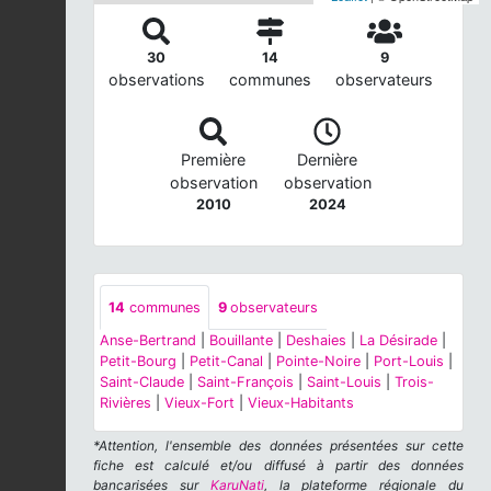
30
14
9
observations
communes
observateurs
Première
Dernière
observation
observation
2010
2024
14
communes
9
observateurs
Anse-Bertrand
|
Bouillante
|
Deshaies
|
La Désirade
|
Petit-Bourg
|
Petit-Canal
|
Pointe-Noire
|
Port-Louis
|
Saint-Claude
|
Saint-François
|
Saint-Louis
|
Trois-
Rivières
|
Vieux-Fort
|
Vieux-Habitants
*Attention, l'ensemble des données présentées sur cette
fiche est calculé et/ou diffusé à partir des données
bancarisées sur
KaruNati
, la plateforme régionale du