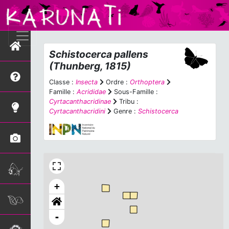
Schistocerca pallens
(Thunberg, 1815)
Classe :
Insecta
Ordre :
Orthoptera
Famille :
Acrididae
Sous-Famille :
Cyrtacanthacridinae
Tribu :
Cyrtacanthacridini
Genre :
Schistocerca
+
-