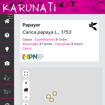
Papayer
Carica papaya
L., 1753
Classe :
Equisetopsida
Ordre :
Brassicales
Famille :
Caricaceae
Genre :
Carica
+
-