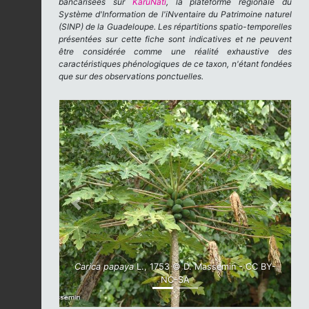
bancarisées sur
KaruNati
, la plateforme régionale du
Système d'Information de l'iNventaire du Patrimoine naturel
(SINP) de la Guadeloupe. Les répartitions spatio-temporelles
présentées sur cette fiche sont indicatives et ne peuvent
être considérée comme une réalité exhaustive des
caractéristiques phénologiques de ce taxon, n'étant fondées
que sur des observations ponctuelles.
Previous
Next
Carica papaya
L., 1753 © D. Massemin - CC BY-
NC-SA