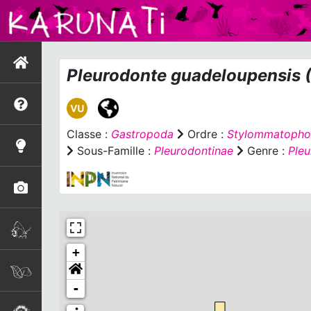
Pleurodonte guadeloupensis
(
Classe :
Gastropoda
Ordre :
Stylommatopho
Sous-Famille :
Pleurodontinae
Genre :
Ple
+
-