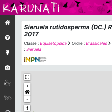
Sieruela rutidosperma
(DC.) R
2017
Classe :
Equisetopsida
Ordre :
Brassicales
:
Sieruela
+
-