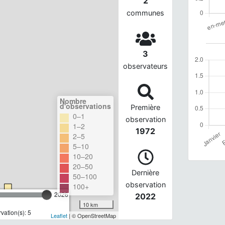
2
communes
3
observateurs
Nombre
d'observations
Première
0–1
observation
1–2
1972
2–5
5–10
10–20
20–50
Dernière
50–100
observation
100+
2026
2022
10 km
ation(s): 5
Leaflet
| © OpenStreetMap