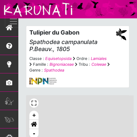
Tulipier du Gabon
Spathodea campanulata
P.Beauv., 1805
Classe :
Equisetopsida
Ordre :
Lamiales
Famille :
Bignoniaceae
Tribu :
Coleeae
Genre :
Spathodea
+
-