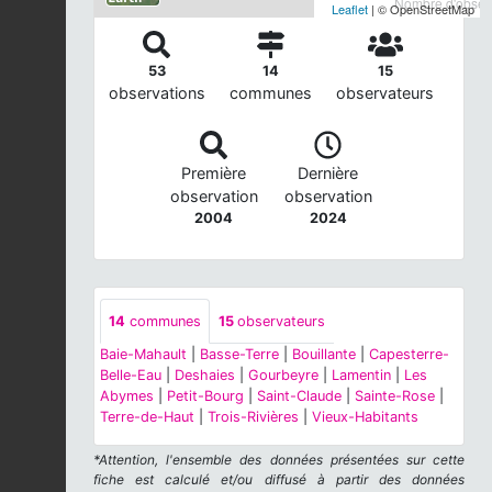
Nombre d'observ
Leaflet
| © OpenStreetMap
53
14
15
observations
communes
observateurs
Première
Dernière
observation
observation
2004
2024
14
communes
15
observateurs
Baie-Mahault
|
Basse-Terre
|
Bouillante
|
Capesterre-
Belle-Eau
|
Deshaies
|
Gourbeyre
|
Lamentin
|
Les
Abymes
|
Petit-Bourg
|
Saint-Claude
|
Sainte-Rose
|
Terre-de-Haut
|
Trois-Rivières
|
Vieux-Habitants
*Attention, l'ensemble des données présentées sur cette
fiche est calculé et/ou diffusé à partir des données