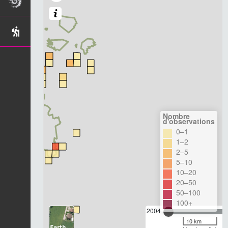
Nombre
d'observations
0–1
1–2
2–5
5–10
10–20
20–50
50–100
100+
2004
10 km