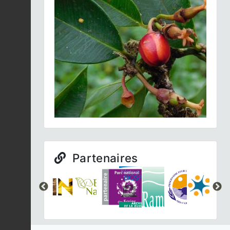
Anolis marbré (L') |
Ctenonotus
Fiche espèce
marmoratus
2025-12-03
Iguane commun (L') |
Iguana iguana
Fiche espèce
2025-12-03
Anolis marbré (L') |
Ctenonotus
Fiche espèce
marmoratus
2025-12-03
Partenaires
Pic de la Guadeloupe |
Melanerpes herminieri
Fiche espèce
2025-12-03
Aigrette neigeuse |
Egretta thula
Fiche espèce