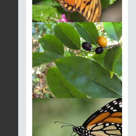
2025-12-03
Héron vert | Butorides
virescens
Fiche espèce
2025-12-03
Sphérodactyle bizarre
(Le) |
Fiche espèce
Sphaerodactylus
fantasticus
2025-12-03
Moqueur trembleur |
Cinclocerthia
Fiche espèce
ruficauda
2025-12-03
Pélican brun |
Pelecanus
Fiche espèce
occidentalis
2025-12-03