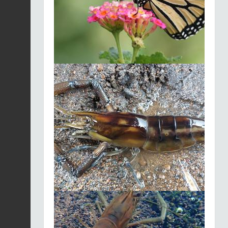
Sucrier à poitrine
jaune | Coereba
Fiche espèce
flaveola
2025-12-03
Sphérodactyle bizarre
(Le) |
Fiche espèce
Sphaerodactylus
fantasticus
2025-12-03
Moqueur trembleur |
Cinclocerthia
Fiche espèce
ruficauda
2025-12-03
Héron garde-boeufs |
Bubulcus ibis
Fiche espèce
2025-12-03