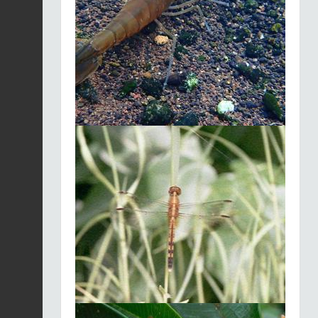
Sphérodactyle bizarre
(Le) |
Fiche espèce
Sphaerodactylus
fantasticus
2025-12-03
Grande Aigrette |
Ardea alba
Fiche espèce
2025-12-03
Anolis marbré (L') |
Ctenonotus
Fiche espèce
marmoratus
2025-12-03
Sucrier à poitrine
jaune | Coereba
Fiche espèce
flaveola
2025-12-03