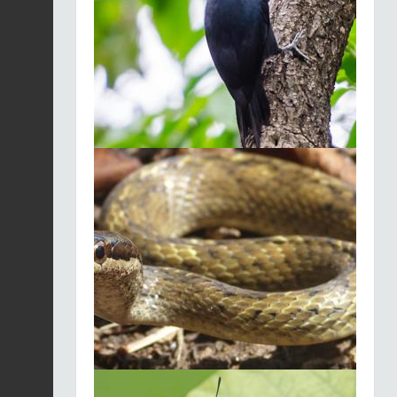
Streptopelia decaocto
Fiche espèce
2025-12-03
Gecko mabouia (Le) |
Hemidactylus
Fiche espèce
mabouia
2025-12-03
Anolis marbré (L') |
Ctenonotus
Fiche espèce
marmoratus
2025-12-03
Anolis marbré (L') |
Ctenonotus
Fiche espèce
marmoratus
2025-12-03
Anolis marbré (L') |
Ctenonotus
Fiche espèce
marmoratus