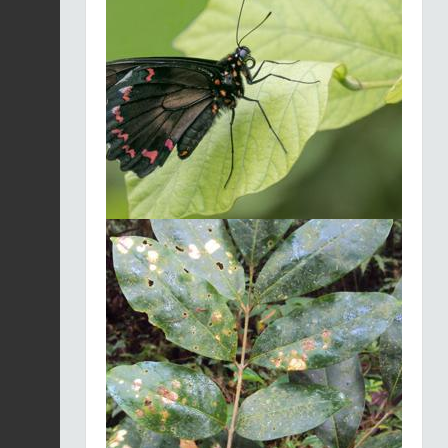
2025-12-03
Colombe à croissant |
Geotrygon mystacea
Fiche espèce
2025-12-03
Anolis marbré (L') |
Ctenonotus
Fiche espèce
marmoratus
2025-12-03
Pic de la Guadeloupe |
Melanerpes herminieri
Fiche espèce
2025-12-03
Madère | Eulampis
jugularis
Fiche espèce
2025-12-03
Sporophile - Rouge