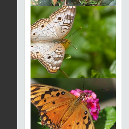
gorge | Loxigilla
Fiche espèce
noctis
2025-12-03
Anolis marbré (L') |
Ctenonotus
Fiche espèce
marmoratus
2025-12-03
Aigrette neigeuse |
Egretta thula
Fiche espèce
2025-12-03
Tyran gris | Tyrannus
dominicensis
Fiche espèce
2025-12-03
Anolis marbré (L') |
Ctenonotus
Fiche espèce
marmoratus