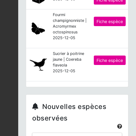
Fourmi
champignonniste |
Fiche espèce
Acromyrmex
octospinosus
2025-12-05
Sucrier à poitrine
jaune | Coereba
Fiche espèce
flaveola
2025-12-05
Pic de la Guadeloupe |
Melanerpes herminieri
Fiche espèce
2025-12-05
Nouvelles espèces
Sporophile - Rouge
observées
gorge | Loxigilla
Fiche espèce
noctis
2025-12-05