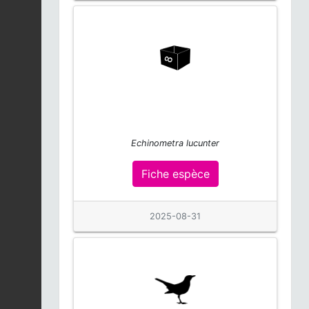
macrophyllus
Fiche espèce
2025-12-04
Epidendrum
jamaicense
Fiche espèce
2025-12-04
Pleurothallis ruscifolia
2025-12-04
Fiche espèce
Echinometra lucunter
Pigeon biset |
Fiche espèce
Columba livia
Fiche espèce
2025-12-03
2025-08-31
Martin-pêcheur
d'Amérique |
Fiche espèce
Megaceryle alcyon
2025-12-03
Tourterelle turque |