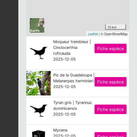
10 km
Leaflet
| © OpenStreetMap
Moqueur trembleur |
Cinclocerthia
Fiche espèce
ruficauda
2025-12-05
Pic de la Guadeloupe |
Melanerpes herminieri
Fiche espèce
2025-12-05
Tyran gris | Tyrannus
dominicensis
Fiche espèce
2025-12-05
Mycena
2025-12-05
Fiche espèce