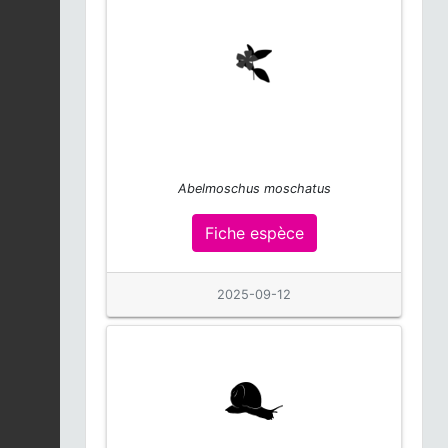
Moqueur corossol |
Margarops fuscatus
Fiche espèce
2025-12-05
Hygrocybes |
Hygrocybe
Fiche espèce
2025-12-05
Abelmoschus moschatus
Dryas dominicana
Fiche espèce
2025-12-05
Fiche espèce
Saltator groc bec |
2025-09-12
Saltator albicollis
Fiche espèce
2025-12-05
Sucrier à poitrine
jaune | Coereba
Fiche espèce
flaveola
2025-12-05