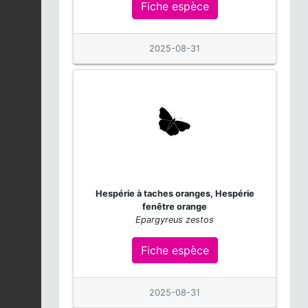
Fiche espèce
Jacquiniella teretifolia
2025-12-04
Fiche espèce
2025-08-31
Ornithidium
coccineum
Fiche espèce
2025-12-04
Sylvette de
Guadeloupe |
Fiche espèce
Setophaga plumbea
2025-12-04
Hespérie à taches oranges, Hespérie
Phidippus regius
fenêtre orange
2025-12-04
Fiche espèce
Epargyreus zestos
Fiche espèce
Malaxis major
2025-12-04
Fiche espèce
2025-08-31
Psilochilus