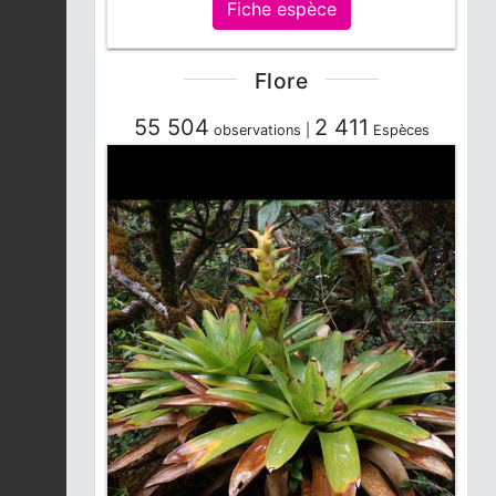
Fiche espèce
Flore
55 504
2 411
observations |
Espèces