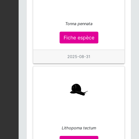
Anoli commun |
Synodus synodus
Fiche espèce
2025-12-05
Tonna pennata
Fiche espèce
Ponthieva petiolata
2025-12-05
Fiche espèce
2025-08-31
Anoli commun |
Synodus synodus
Fiche espèce
2025-12-05
Epidendrum
nocturnum
Fiche espèce
2025-12-05
Élaène siffleuse |
Elaenia martinica
Fiche espèce
Lithopoma tectum
2025-12-05