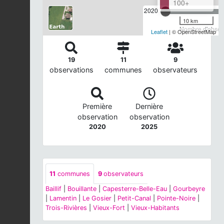
100+
2020
10 km
Nombre d'observ
Leaflet
| © OpenStreetMap
19
11
9
observations
communes
observateurs
Première
Dernière
observation
observation
2020
2025
11
communes
9
observateurs
Baillif
|
Bouillante
|
Capesterre-Belle-Eau
|
Gourbeyre
|
Lamentin
|
Le Gosier
|
Petit-Canal
|
Pointe-Noire
|
Trois-Rivières
|
Vieux-Fort
|
Vieux-Habitants