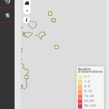
-
Nombre
d'observations
0–1
1–2
2–5
5–10
10–20
20–50
50–100