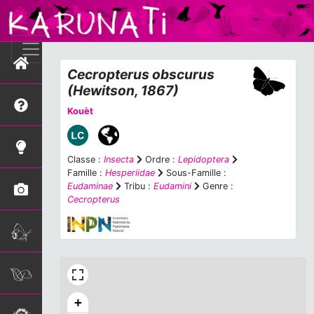
Cecropterus obscurus
(Hewitson, 1867)
Kouèt
Classe :
Insecta
Ordre :
Lepidoptera
Famille :
Hesperiidae
Sous-Famille :
Eudaminae
Tribu :
Eudamini
Genre :
Cecropterus
+