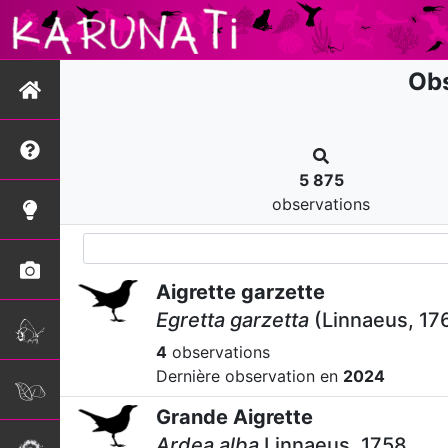
Obs
5 875
observations
Aigrette garzette
Egretta garzetta
(Linnaeus, 17
4
observations
Dernière observation en
2024
Grande Aigrette
Ardea alba
Linnaeus, 1758