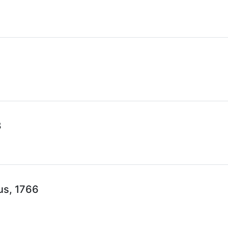
8
us, 1766