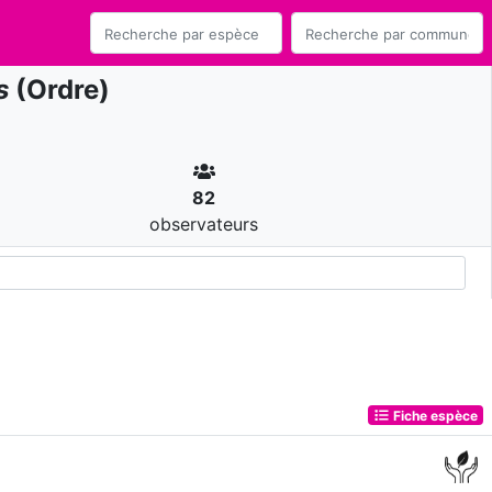
s
(Ordre)
82
observateurs
Fiche espèce