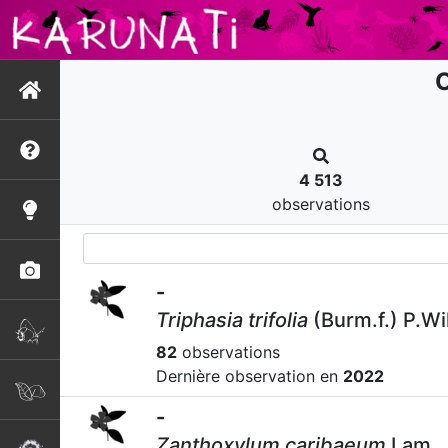
O
4 513
observations
-
Triphasia trifolia
(Burm.f.) P.Wi
82
observations
Dernière observation en
2022
-
Zanthoxylum caribaeum
Lam.,