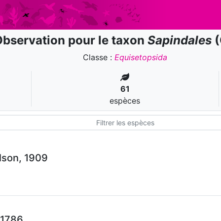
bservation pour le taxon
Sapindales
(
Classe :
Equisetopsida
61
espèces
lson, 1909
 1786