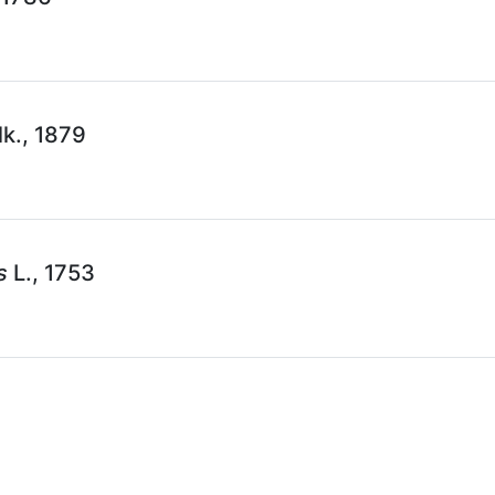
lk., 1879
s
L., 1753