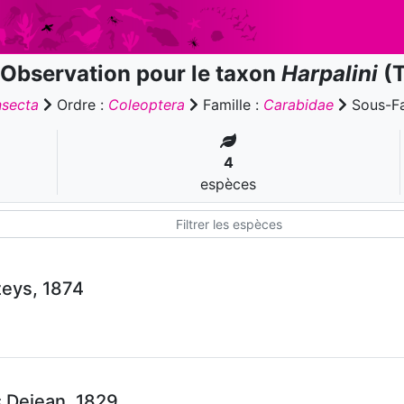
Observation pour le taxon
Harpalini
(T
nsecta
Ordre :
Coleoptera
Famille :
Carabidae
Sous-Fa
4
espèces
eys, 1874
s
Dejean, 1829