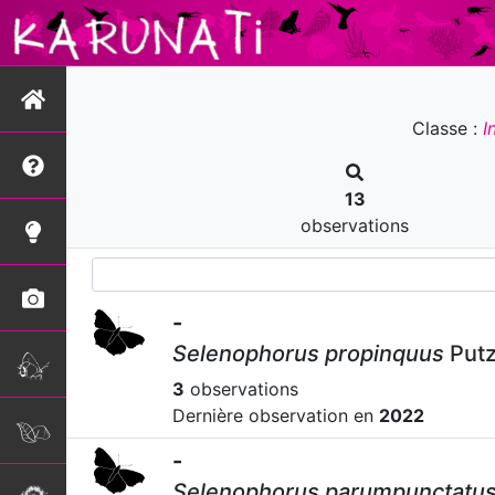
Classe :
I
13
observations
-
Selenophorus propinquus
Putz
3
observations
Dernière observation en
2022
-
Selenophorus parumpunctatu