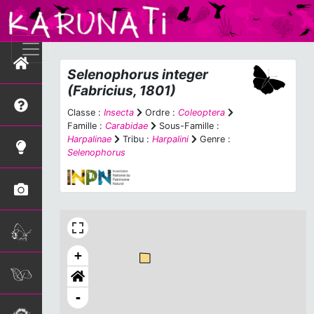
Selenophorus integer
(Fabricius, 1801)
Classe :
Insecta
Ordre :
Coleoptera
Famille :
Carabidae
Sous-Famille :
Harpalinae
Tribu :
Harpalini
Genre :
Selenophorus
+
-