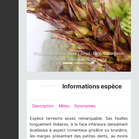
Previous
Next
Pitcairnia bifrons (Lindl.) Read, 1970 © Benjamin
FERLAY - Bivouac Naturaliste
Informations espèce
Description
Milieu
Synonymes
Espèce terrestre assez remarquable. Ses feuilles
longuement linéaires, à la face inférieure densément
écailleuse à aspect tomenteux grisâtre ou brunâtre,
les marges présentant des petites dents, au moins