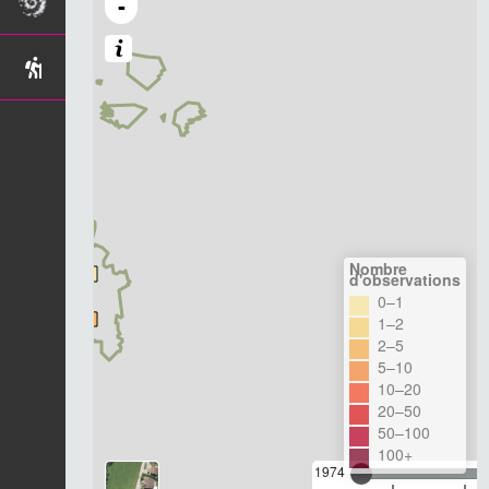
-
Nombre
d'observations
0–1
1–2
2–5
5–10
10–20
20–50
50–100
100+
1974