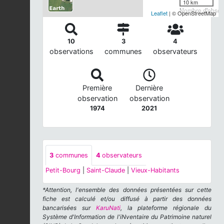
10 km
Nombre d'observ
Leaflet
| © OpenStreetMap
10
3
4
observations
communes
observateurs
Première
Dernière
observation
observation
1974
2021
3
communes
4
observateurs
Petit-Bourg
|
Saint-Claude
|
Vieux-Habitants
*Attention, l'ensemble des données présentées sur cette
fiche est calculé et/ou diffusé à partir des données
bancarisées sur
KaruNati
, la plateforme régionale du
Système d'Information de l'iNventaire du Patrimoine naturel