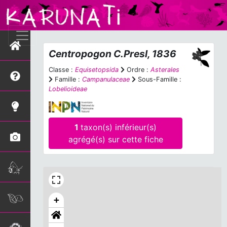
Centropogon
C.Presl, 1836
Classe :
Equisetopsida
Ordre :
Asterales
Famille :
Campanulaceae
Sous-Famille :
Lobelioideae
1
taxon(s) inférieur(s)
agrégé(s) sur cette fiche
+