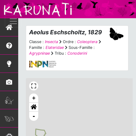
Aeolus
Eschscholtz, 1829
Classe :
Insecta
Ordre :
Coleoptera
Famille :
Elateridae
Sous-Famille :
Agrypninae
Tribu :
Conoderini
+
-