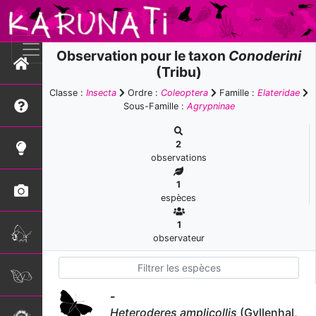
Observation pour le taxon
Conoderini
(Tribu)
Classe :
Insecta
Ordre :
Coleoptera
Famille :
Elateridae
Sous-Famille :
Agrypninae
2
observations
1
espèces
1
observateur
-
Heteroderes amplicollis
(Gyllenhal,