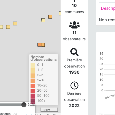
10
Descri
communes
Non ren
11
observateurs
Nombre
d'observations
Première
0–1
observation
1–2
1930
2–5
5–10
10–20
20–50
Dernière
50–100
observation
100+
2026
2022
10 km
ation(s): 73