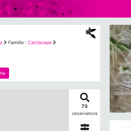
s
Famille :
Cactaceae
Prev
régé(s) sur cette fiche
Opuntia
73
observations