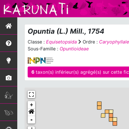
Opuntia
(L.) Mill., 1754
Classe :
Equisetopsida
Ordre :
Caryophyllale
Sous-Famille :
Opuntioideae
6
taxon(s) inférieur(s) ag
+
-