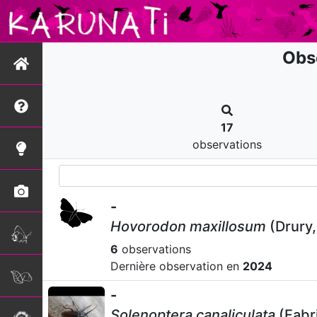
Obs
17
observations
-
Hovorodon maxillosum
(Drury,
6
observations
Dernière observation en
2024
-
Solenoptera canaliculata
(Fabri