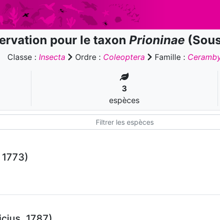
ervation pour le taxon
Prioninae
(Sous
Classe :
Insecta
Ordre :
Coleoptera
Famille :
Ceramby
3
espèces
 1773)
cius, 1787)