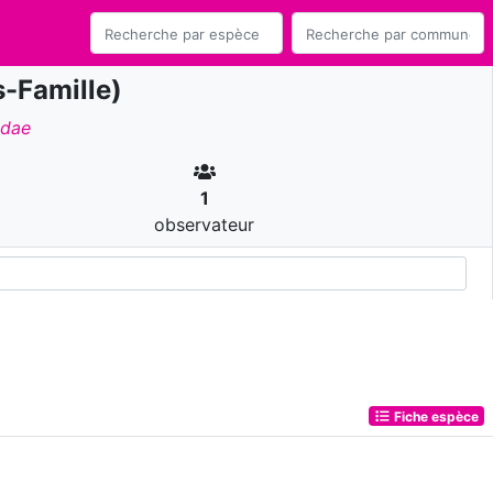
-Famille)
idae
1
observateur
Fiche espèce