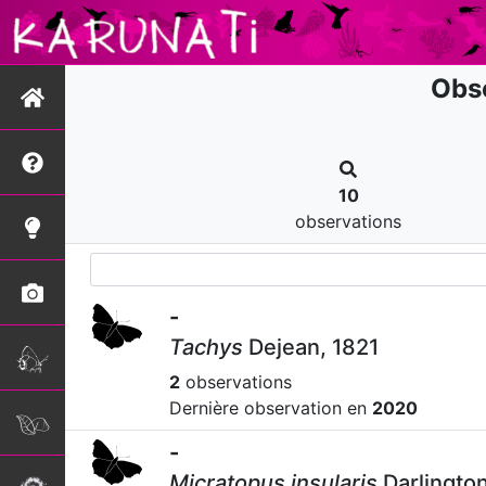
Obse
10
observations
-
Tachys
Dejean, 1821
2
observations
Dernière observation en
2020
-
Micratopus insularis
Darlingto