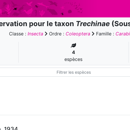
rvation pour le taxon
Trechinae
(Sous
Classe :
Insecta
Ordre :
Coleoptera
Famille :
Carab
4
espèces
n, 1934