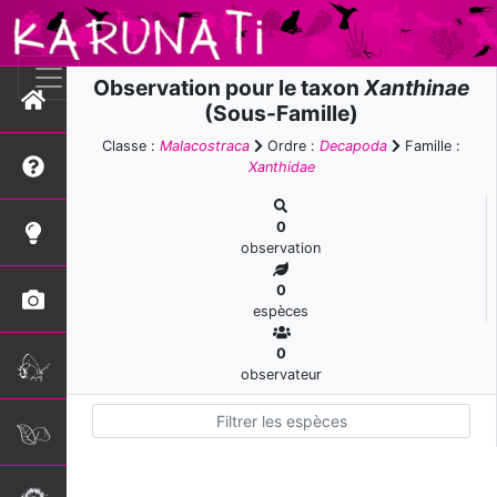
Observation pour le taxon
Xanthinae
(Sous-Famille)
Classe :
Malacostraca
Ordre :
Decapoda
Famille :
Xanthidae
0
observation
0
espèces
0
observateur