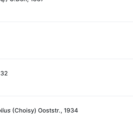
932
lius
(Choisy) Ooststr., 1934