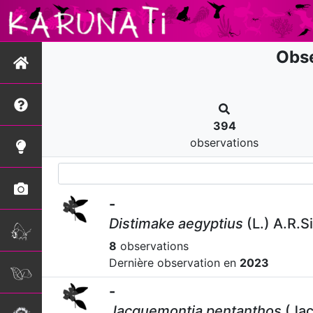
Obse
394
observations
-
Distimake aegyptius
(L.) A.R.S
8
observations
Dernière observation en
2023
-
Jacquemontia pentanthos
(Jac