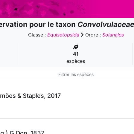
rvation pour le taxon
Convolvulacea
Classe :
Equisetopsida
Ordre :
Solanales
41
espèces
imões & Staples, 2017
q.) G.Don, 1837