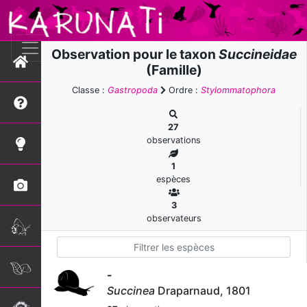
Observation pour le taxon
Succineidae
(Famille)
Classe :
Gastropoda
Ordre :
Stylommatophora
27
observations
1
espèces
3
observateurs
-
Succinea
Draparnaud, 1801