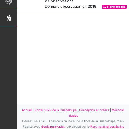
27
observations
Dernière observation en
2019
Fiche espèce
Accueil
|
Portail SINP de la Guadeloupe
|
Conception et crédits
|
Mentions
légales
Geonature-Atlas - Atlas de la faune et de la flore de la Guadeloupe, 2022
Réalisé avec
GeoNature-atlas
, développé par le
Parc national des Écrins