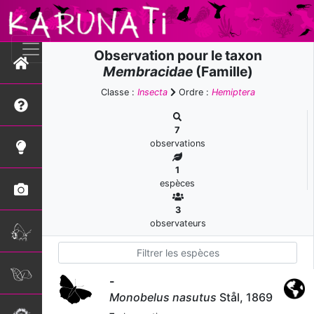
Observation pour le taxon
Membracidae
(Famille)
Classe :
Insecta
Ordre :
Hemiptera
7
observations
1
espèces
3
observateurs
-
Monobelus nasutus
Stål, 1869