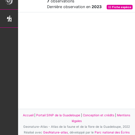
7
observations
Dernière observation en
2023
Fiche espèce
Accueil
|
Portail SINP de la Guadeloupe
|
Conception et crédits
|
Mentions
légales
Geonature-Atlas - Atlas de la faune et de la flore de la Guadeloupe, 2022
Réalisé avec
GeoNature-atlas
, développé par le
Parc national des Écrins