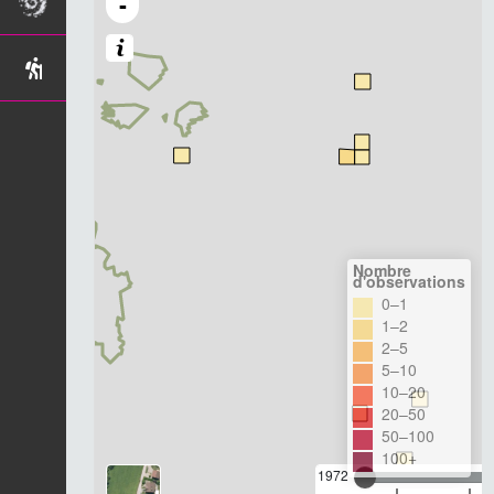
-
Nombre
d'observations
0–1
1–2
2–5
5–10
10–20
20–50
50–100
100+
1972