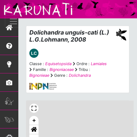
Dolichandra unguis-cati
(L.)
L.G.Lohmann, 2008
Classe :
Equisetopsida
Ordre :
Lamiales
Famille :
Bignoniaceae
Tribu :
Bignonieae
Genre :
Dolichandra
+