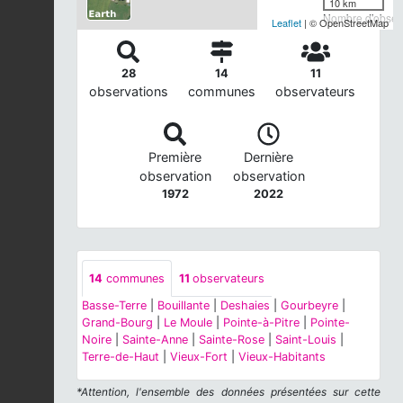
10 km
Nombre d'observ
Leaflet
| © OpenStreetMap
28
14
11
observations
communes
observateurs
Première
Dernière
observation
observation
1972
2022
14
communes
11
observateurs
Basse-Terre
|
Bouillante
|
Deshaies
|
Gourbeyre
|
Grand-Bourg
|
Le Moule
|
Pointe-à-Pitre
|
Pointe-
Noire
|
Sainte-Anne
|
Sainte-Rose
|
Saint-Louis
|
Terre-de-Haut
|
Vieux-Fort
|
Vieux-Habitants
*Attention, l'ensemble des données présentées sur cette