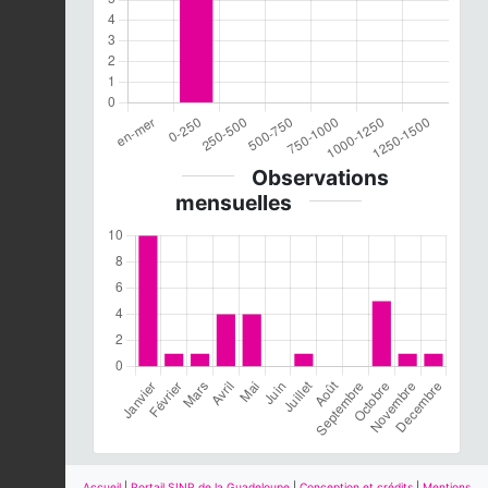
Observations
mensuelles
Accueil
|
Portail SINP de la Guadeloupe
|
Conception et crédits
|
Mentions