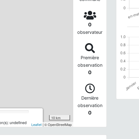
0
observateur
Première
observation
0
Dernière
observation
0
10 km
n(s): undefined
Leaflet
| © OpenStreetMap