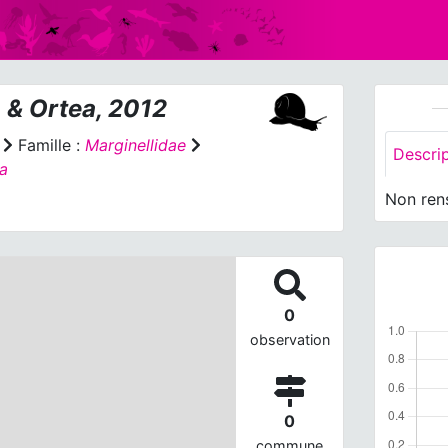
 & Ortea, 2012
Famille :
Marginellidae
Descri
na
Non ren
0
observation
0
commune