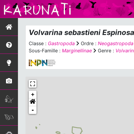
Volvarina sebastieni
Espinosa
Classe :
Gastropoda
Ordre :
Neogastropoda
Sous-Famille :
Marginellinae
Genre :
Volvari
+
-