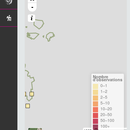
-
Nombre
d'observations
0–1
1–2
2–5
5–10
10–20
20–50
50–100
100+