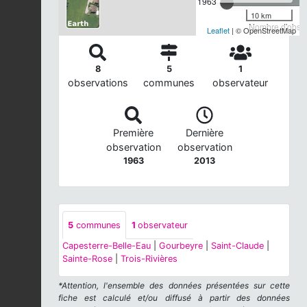
1963
10 km
Nombre d'observ
Leaflet
| © OpenStreetMap
8
5
1
observations
communes
observateur
Première
Dernière
observation
observation
1963
2013
5
communes
1
observateur
Capesterre-Belle-Eau
|
Gourbeyre
|
Saint-Claude
|
Sainte-Rose
|
Trois-Rivières
*Attention, l'ensemble des données présentées sur cette
fiche est calculé et/ou diffusé à partir des données