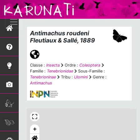
Antimachus roudeni
Fleutiaux & Sallé, 1889
Classe :
Insecta
Ordre :
Coleoptera
Famille :
Tenebrionidae
Sous-Famille :
Tenebrioninae
Tribu :
Ulomini
Genre :
Antimachus
+