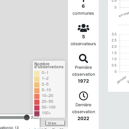
6
communes
5
observateurs
Nombre
d'observations
Première
0–1
observation
1–2
1972
2–5
5–10
10–20
20–50
Dernière
50–100
observation
100+
2026
2022
10 km
ation(s): 13