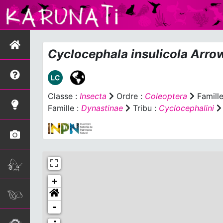
Cyclocephala insulicola
Arrow
Classe :
Insecta
Ordre :
Coleoptera
Famille
Famille :
Dynastinae
Tribu :
Cyclocephalini
+
-