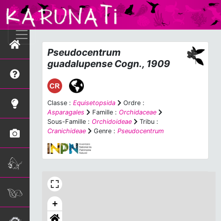
Pseudocentrum
guadalupense
Cogn., 1909
Classe :
Equisetopsida
Ordre :
Asparagales
Famille :
Orchidaceae
Sous-Famille :
Orchidoideae
Tribu :
Cranichideae
Genre :
Pseudocentrum
+