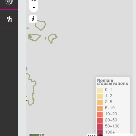
-
Nombre
d'observations
0–1
1–2
2–5
5–10
10–20
20–50
50–100
100+