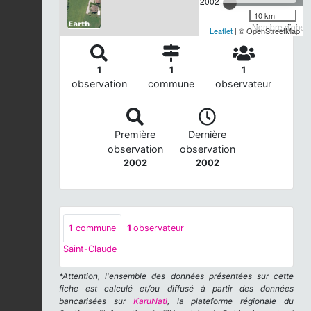
2002
10 km
Nombre d'observ
Leaflet
| © OpenStreetMap
1
1
1
observation
commune
observateur
Première
Dernière
observation
observation
2002
2002
1
commune
1
observateur
Saint-Claude
*Attention, l'ensemble des données présentées sur cette
fiche est calculé et/ou diffusé à partir des données
bancarisées sur
KaruNati
, la plateforme régionale du