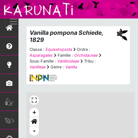
Vanilla pompona
Schiede,
1829
Classe :
Equisetopsida
Ordre :
Asparagales
Famille :
Orchidaceae
Sous-Famille :
Vanilloideae
Tribu :
Vanilleae
Genre :
Vanilla
+
-