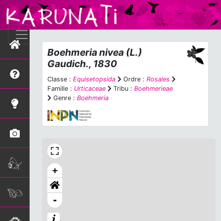
Boehmeria nivea
(L.)
Gaudich., 1830
Classe :
Equisetopsida
Ordre :
Rosales
Famille :
Urticaceae
Tribu :
Boehmerieae
Genre :
Boehmeria
+
-