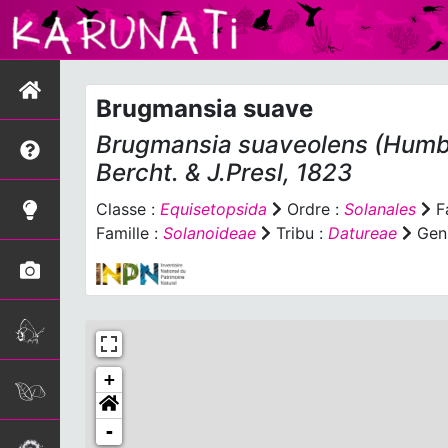
Brugmansia suave
Brugmansia suaveolens
(Humb.
Bercht. & J.Presl, 1823
Classe :
Equisetopsida
Ordre :
Solanales
Fa
Famille :
Solanoideae
Tribu :
Datureae
Gen
+
-