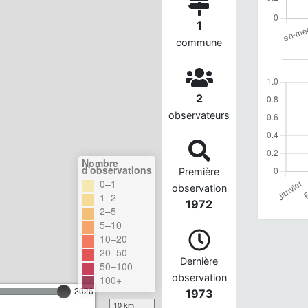
1
commune
2
observateurs
Nombre
d'observations
Première
0–1
observation
1–2
1972
2–5
5–10
10–20
20–50
Dernière
50–100
observation
100+
2026
1973
10 km