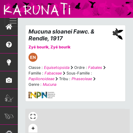
Mucuna sloanei
Fawc. &
Rendle, 1917
Zyé bourik, Zyé bourik
Classe :
Equisetopsida
Ordre :
Fabales
Famille :
Fabaceae
Sous-Famille :
Papilionoideae
Tribu :
Phaseoleae
Genre :
Mucuna
+