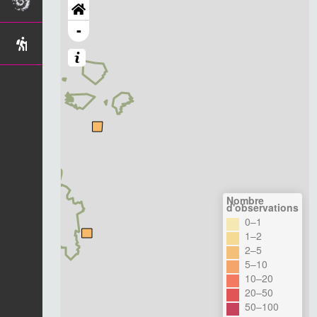
-
Nombre
d'observations
0–1
1–2
2–5
5–10
10–20
20–50
50–100