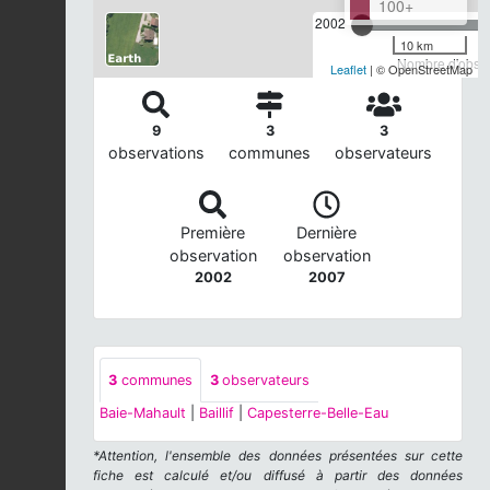
100+
2002
10 km
Nombre d'observ
Leaflet
| © OpenStreetMap
9
3
3
observations
communes
observateurs
Première
Dernière
observation
observation
2002
2007
3
communes
3
observateurs
Baie-Mahault
|
Baillif
|
Capesterre-Belle-Eau
*Attention, l'ensemble des données présentées sur cette
fiche est calculé et/ou diffusé à partir des données