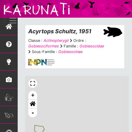
Acyrtops
Schultz, 1951
Classe :
Actinopterygii
Ordre :
Gobiesociformes
Famille :
Gobiesocidae
Sous-Famille :
Gobiesocinae
+
-