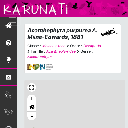
Acanthephyra purpurea
A.
Milne-Edwards, 1881
Classe :
Malacostraca
Ordre :
Decapoda
Famille :
Acanthephyridae
Genre :
Acanthephyra
+
-