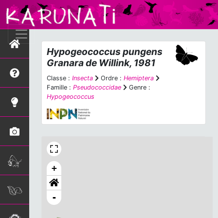
Hypogeococcus pungens
Granara de Willink, 1981
Classe :
Insecta
Ordre :
Hemiptera
Famille :
Pseudococcidae
Genre :
Hypogeococcus
+
-