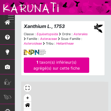
Xanthium
L., 1753
Classe :
Equisetopsida
Ordre :
Asterales
Famille :
Asteraceae
Sous-Famille :
Asteroideae
Tribu :
Heliantheae
1
taxon(s) inférieur(s)
agrégé(s) sur cette fiche
+