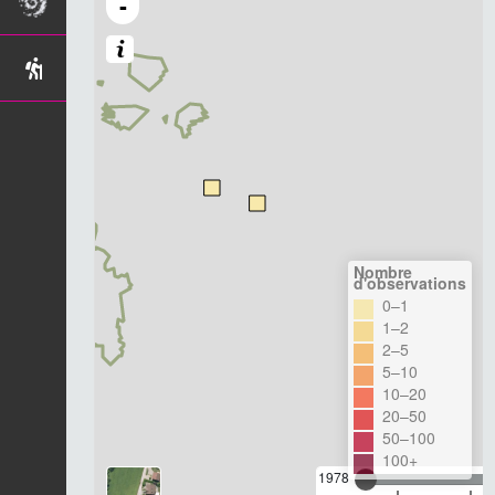
-
Nombre
d'observations
0–1
1–2
2–5
5–10
10–20
20–50
50–100
100+
1978