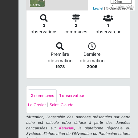
10 km
Nombre d'observ
Leaflet
| © OpenStreetMap
3
2
1
observations
communes
observateur
Première
Dernière
observation
observation
1978
2005
2
communes
1
observateur
Le Gosier
|
Saint-Claude
*Attention, l'ensemble des données présentées sur cette
fiche est calculé et/ou diffusé à partir des données
bancarisées sur
KaruNati
, la plateforme régionale du
Système d'Information de l'iNventaire du Patrimoine naturel