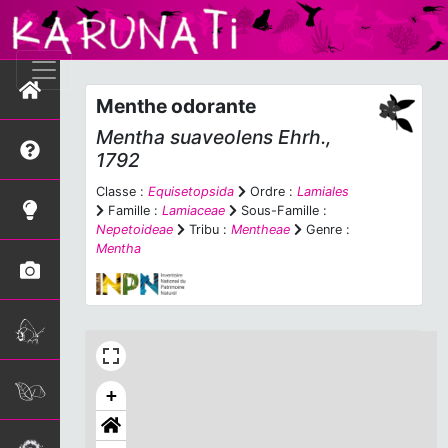
Menthe odorante
Mentha suaveolens
Ehrh.,
1792
Classe :
Equisetopsida
Ordre :
Lamiales
Famille :
Lamiaceae
Sous-Famille :
Nepetoideae
Tribu :
Mentheae
Genre :
Mentha
+