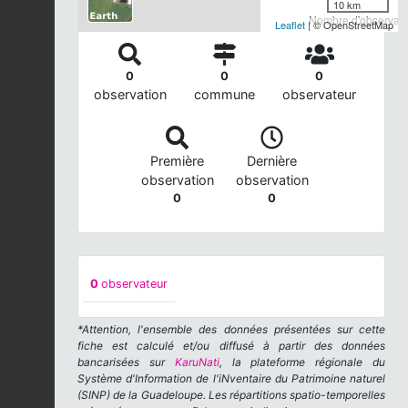
10 km
Nombre d'observatio
Leaflet
| © OpenStreetMap
0
0
0
observation
commune
observateur
Première
Dernière
observation
observation
0
0
0
observateur
*Attention, l'ensemble des données présentées sur cette
fiche est calculé et/ou diffusé à partir des données
bancarisées sur
KaruNati
, la plateforme régionale du
Système d'Information de l'iNventaire du Patrimoine naturel
(SINP) de la Guadeloupe. Les répartitions spatio-temporelles