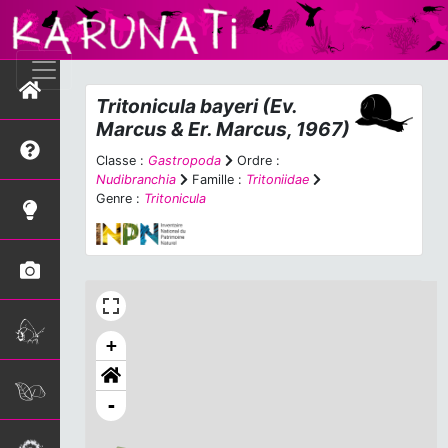
Tritonicula bayeri
(Ev.
Marcus & Er. Marcus, 1967)
Classe :
Gastropoda
Ordre :
Nudibranchia
Famille :
Tritoniidae
Genre :
Tritonicula
+
-